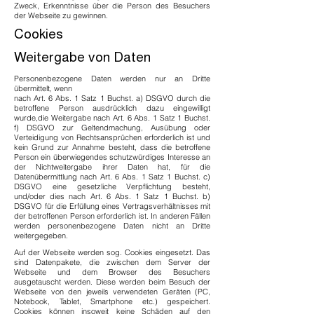
Zweck, Erkenntnisse über die Person des Besuchers
der Webseite zu gewinnen.
Cookies
Weitergabe von Daten
Personenbezogene Daten werden nur an Dritte
übermittelt, wenn
nach Art. 6 Abs. 1 Satz 1 Buchst. a) DSGVO durch die
betroffene Person ausdrücklich dazu eingewilligt
wurde,die Weitergabe nach Art. 6 Abs. 1 Satz 1 Buchst.
f) DSGVO zur Geltendmachung, Ausübung oder
Verteidigung von Rechtsansprüchen erforderlich ist und
kein Grund zur Annahme besteht, dass die betroffene
Person ein überwiegendes schutzwürdiges Interesse an
der Nichtweitergabe ihrer Daten hat, für die
Datenübermittlung nach Art. 6 Abs. 1 Satz 1 Buchst. c)
DSGVO eine gesetzliche Verpflichtung besteht,
und/oder dies nach Art. 6 Abs. 1 Satz 1 Buchst. b)
DSGVO für die Erfüllung eines Vertragsverhältnisses mit
der betroffenen Person erforderlich ist. In anderen Fällen
werden personenbezogene Daten nicht an Dritte
weitergegeben.
Auf der Webseite werden sog. Cookies eingesetzt. Das
sind Datenpakete, die zwischen dem Server der
Webseite und dem Browser des Besuchers
ausgetauscht werden. Diese werden beim Besuch der
Webseite von den jeweils verwendeten Geräten (PC,
Notebook, Tablet, Smartphone etc.) gespeichert.
Cookies können insoweit keine Schäden auf den