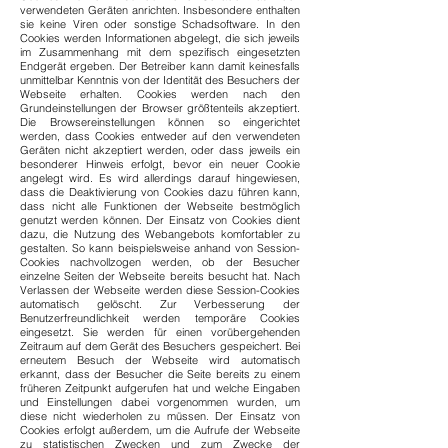
verwendeten Geräten anrichten. Insbesondere enthalten
sie keine Viren oder sonstige Schadsoftware. In den
Cookies werden Informationen abgelegt, die sich jeweils
im Zusammenhang mit dem spezifisch eingesetzten
Endgerät ergeben. Der Betreiber kann damit keinesfalls
unmittelbar Kenntnis von der Identität des Besuchers der
Webseite erhalten. Cookies werden nach den
Grundeinstellungen der Browser größtenteils akzeptiert.
Die Browsereinstellungen können so eingerichtet
werden, dass Cookies entweder auf den verwendeten
Geräten nicht akzeptiert werden, oder dass jeweils ein
besonderer Hinweis erfolgt, bevor ein neuer Cookie
angelegt wird. Es wird allerdings darauf hingewiesen,
dass die Deaktivierung von Cookies dazu führen kann,
dass nicht alle Funktionen der Webseite bestmöglich
genutzt werden können. Der Einsatz von Cookies dient
dazu, die Nutzung des Webangebots komfortabler zu
gestalten. So kann beispielsweise anhand von Session-
Cookies nachvollzogen werden, ob der Besucher
einzelne Seiten der Webseite bereits besucht hat. Nach
Verlassen der Webseite werden diese Session-Cookies
automatisch gelöscht. Zur Verbesserung der
Benutzerfreundlichkeit werden temporäre Cookies
eingesetzt. Sie werden für einen vorübergehenden
Zeitraum auf dem Gerät des Besuchers gespeichert. Bei
erneutem Besuch der Webseite wird automatisch
erkannt, dass der Besucher die Seite bereits zu einem
früheren Zeitpunkt aufgerufen hat und welche Eingaben
und Einstellungen dabei vorgenommen wurden, um
diese nicht wiederholen zu müssen. Der Einsatz von
Cookies erfolgt außerdem, um die Aufrufe der Webseite
zu statistischen Zwecken und zum Zwecke der