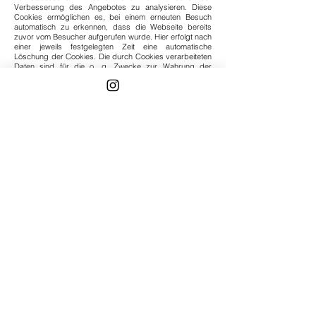
Verbesserung des Angebotes zu analysieren. Diese
Cookies ermöglichen es, bei einem erneuten Besuch
automatisch zu erkennen, dass die Webseite bereits
zuvor vom Besucher aufgerufen wurde. Hier erfolgt nach
einer jeweils festgelegten Zeit eine automatische
Löschung der Cookies. Die durch Cookies verarbeiteten
Daten sind für die o. g. Zwecke zur Wahrung der
berechtigten Interessen des Betreibers nach Art. 6 Abs.
1 Satz 1 Buchst. f) DSGVO gerechtfertigt.
Betroffenenrechte
Sie haben das Recht, jederzeit Auskunft (Art. 15
DSGVO) über Ihre hier gespeicherten
personenbezogenen Daten zu erhalten. Ebenso haben
Sie das Recht auf Berichtigung (Art. 16 DSGVO),
Sperrung oder, abgesehen von der vorgeschriebenen
Datenspeicherung zur Geschäftsabwicklung, Löschung
(Art. 17 DSGVO) Ihrer personenbezogenen Daten.
Zudem steht Ihnen das Recht auf Einschränkung (Art. 18
DSGVO) der Verarbeitung und auf Widerspruch gegen
die Verarbeitung (Art. 21 DSGVO) sowie auf
Datenübertragbarkeit (Art. 20 DSGVO) zu. Sofern Sie
eine Einwilligung für die Verarbeitung Ihrer
personenbezogenen Daten erteilt haben, können Sie
diese jederzeit mir gegenüber widerrufen. Weiter besteht
ein Beschwerderecht bei der Aufsichtsbehörde
(Landesbeauftragte für Datenschutz und
Informationsfreiheit Nordrhein-Westfalen, Postfach 20 04
44, 40102 Düsseldorf).
Google Analytics