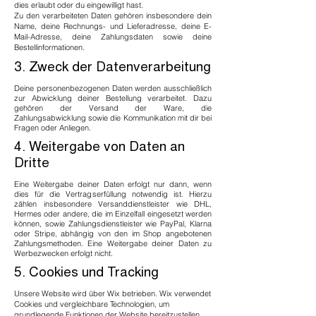
dies erlaubt oder du eingewilligt hast.
Zu den verarbeiteten Daten gehören insbesondere dein
Name, deine Rechnungs- und Lieferadresse, deine E-
Mail-Adresse, deine Zahlungsdaten sowie deine
Bestellinformationen.
3. Zweck der Datenverarbeitung
Deine personenbezogenen Daten werden ausschließlich
zur Abwicklung deiner Bestellung verarbeitet. Dazu
gehören der Versand der Ware, die
Zahlungsabwicklung sowie die Kommunikation mit dir bei
Fragen oder Anliegen.
4. Weitergabe von Daten an
Dritte
Eine Weitergabe deiner Daten erfolgt nur dann, wenn
dies für die Vertragserfüllung notwendig ist. Hierzu
zählen insbesondere Versanddienstleister wie DHL,
Hermes oder andere, die im Einzelfall eingesetzt werden
können, sowie Zahlungsdienstleister wie PayPal, Klarna
oder Stripe, abhängig von den im Shop angebotenen
Zahlungsmethoden. Eine Weitergabe deiner Daten zu
Werbezwecken erfolgt nicht.
5. Cookies und Tracking
Unsere Website wird über Wix betrieben. Wix verwendet
Cookies und vergleichbare Technologien, um
grundlegende Funktionen der Website bereitzustellen